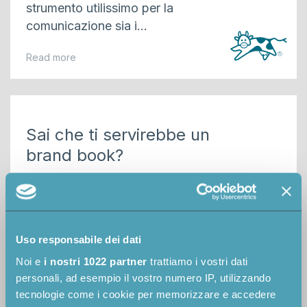
strumento utilissimo per la
comunicazione sia i...
Read more
Sai che ti servirebbe un
brand book?
L’utilizzo di un marchio è spesso
motivo di incertezza,
fraintendimenti e palesi errori di
Uso responsabile dei dati
comunicazione. E...
Noi e
i nostri 1022 partner
trattiamo i vostri dati
Read more
personali, ad esempio il vostro numero IP, utilizzando
tecnologie come i cookie per memorizzare e accedere