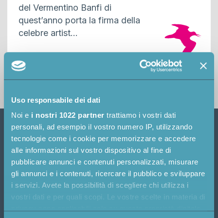
del Vermentino Banfi di
quest’anno porta la firma della
celebre artist...
Read more
Uso responsabile dei dati
Noi e
i nostri 1022 partner
trattiamo i vostri dati
personali, ad esempio il vostro numero IP, utilizzando
Publifarm S.p.A.
tecnologie come i cookie per memorizzare e accedere
Società Benefit
alle informazioni sul vostro dispositivo al fine di
pubblicare annunci e contenuti personalizzati, misurare
Viale Giulio Cesare 20
gli annunci e i contenuti, ricercare il pubblico e sviluppare
24124 – Bergamo
i servizi. Avete la possibilità di scegliere chi utilizza i
+39 035244216
vostri dati e per quali scopi. Le vostre scelte in materia di
privacy sono applicabili solo su questa proprietà digitale