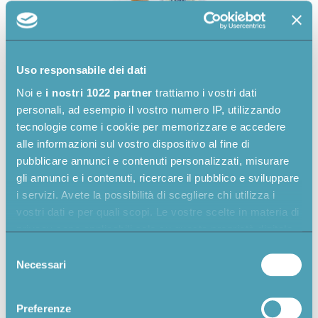
Uso responsabile dei dati
Noi e
i nostri 1022 partner
trattiamo i vostri dati
personali, ad esempio il vostro numero IP, utilizzando
tecnologie come i cookie per memorizzare e accedere
alle informazioni sul vostro dispositivo al fine di
pubblicare annunci e contenuti personalizzati, misurare
gli annunci e i contenuti, ricercare il pubblico e sviluppare
i servizi. Avete la possibilità di scegliere chi utilizza i
vostri dati e per quali scopi. Le vostre scelte in materia di
privacy sono applicabili solo su questa proprietà digitale
in cui avete effettuato le vostre scelte. È possibile
Selezione
modificare o revocare il proprio consenso in qualsiasi
Necessari
del
momento dalla Dichiarazione sui cookie o facendo clic
consenso
sull'icona di attivazione della privacy.
Preferenze