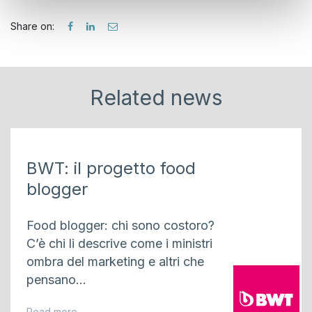
con altre informazioni che ha fornito loro o che hanno
raccolto dal suo utilizzo dei loro servizi.
Share on:
Related news
BWT: il progetto food
blogger
Food blogger: chi sono costoro?
C’è chi li descrive come i ministri
ombra del marketing e altri che
pensano...
Read more