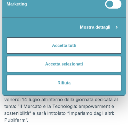
Marketing
Identificare il tuo dispositivo, scansionandolo
attivamente alla ricerca di caratteristiche specifiche
(impronte digitali).
Mostra dettagli
Approfondisci come vengono elaborati i tuoi dati personali
e imposta le tue preferenze nella
sezione dettagli
. Puoi
modificare o ritirare il tuo consenso in qualsiasi momento
Accetta tutti
dalla Dichiarazione sui cookie.
Utilizziamo i cookie per personalizzare contenuti ed
Accetta selezionati
annunci, per fornire funzionalità dei social media e per
analizzare il nostro traffico. Condividiamo inoltre
informazioni sul modo in cui utilizza il nostro sito con i
Rifiuta
L’intervento del CEO della nostra agenzia Nicola Pavesi
nostri partner che si occupano di analisi dei dati web,
durante la prossima edizione del corso si terrà il giorno
pubblicità e social media, i quali potrebbero combinarle
venerdì 14 luglio all’interno della giornata dedicata al
con altre informazioni che ha fornito loro o che hanno
tema: “Il Mercato e la Tecnologia: empowerment e
raccolto dal suo utilizzo dei loro servizi.
sostenibilità” e sarà intitolato “Impariamo dagli altri:
Publifarm”.