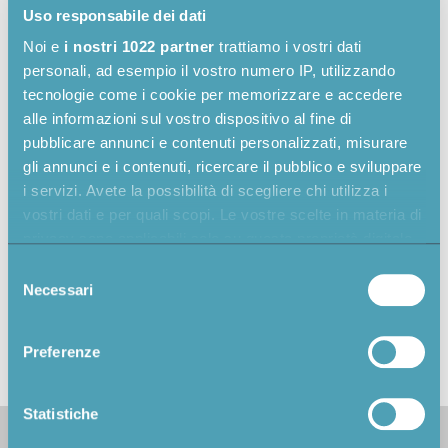
Uso responsabile dei dati
È stata inoltre integrata un’area riservata dedicata ai
Noi e
i nostri 1022 partner
trattiamo i vostri dati
giurati, dove possono assegnare le votazioni alle
personali, ad esempio il vostro numero IP, utilizzando
singole candidature. La giuria può visionare e votare
tecnologie come i cookie per memorizzare e accedere
online tutti i progetti in concorso candidati dalle
alle informazioni sul vostro dispositivo al fine di
aziende. I giurati possono votare autonomamente:
pubblicare annunci e contenuti personalizzati, misurare
dalle votazioni effettuate, il sistema elabora la shortlist
gli annunci e i contenuti, ricercare il pubblico e sviluppare
del premio.
i servizi. Avete la possibilità di scegliere chi utilizza i
vostri dati e per quali scopi. Le vostre scelte in materia di
A livello visivo, la web app è caratterizzata da
privacy sono applicabili solo su questa proprietà digitale
animazioni fluide e ingaggianti, che rendono la
in cui avete effettuato le vostre scelte. È possibile
navigazione più stimolante senza precluderne
Selezione
modificare o revocare il proprio consenso in qualsiasi
Necessari
l’usabilità.
del
momento dalla Dichiarazione sui cookie o facendo clic
consenso
sull'icona di attivazione della privacy.
Share on:
Preferenze
Con il tuo consenso, vorremmo anche:
raccogliere informazioni sulla tua posizione
Statistiche
geografica, con un'approssimazione di qualche