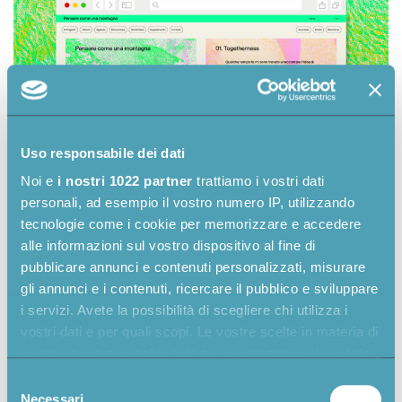
Uso responsabile dei dati
Noi e
i nostri 1022 partner
trattiamo i vostri dati
personali, ad esempio il vostro numero IP, utilizzando
tecnologie come i cookie per memorizzare e accedere
alle informazioni sul vostro dispositivo al fine di
Le immagini degli artisti e delle singole iniziative
pubblicare annunci e contenuti personalizzati, misurare
rappresentano gli unici elementi fotografici del sito
gli annunci e i contenuti, ricercare il pubblico e sviluppare
web.
i servizi. Avete la possibilità di scegliere chi utilizza i
vostri dati e per quali scopi. Le vostre scelte in materia di
privacy sono applicabili solo su questa proprietà digitale
in cui avete effettuato le vostre scelte. È possibile
Selezione
modificare o revocare il proprio consenso in qualsiasi
Necessari