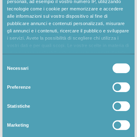
personali, ad esempio il vostro numero IP, utilizzando
tecnologie come i cookie per memorizzare e accedere
alle informazioni sul vostro dispositivo al fine di
pubblicare annunci e contenuti personalizzati, misurare
gli annunci e i contenuti, ricercare il pubblico e sviluppare
i servizi. Avete la possibilità di scegliere chi utilizza i
vostri dati e per quali scopi. Le vostre scelte in materia di
privacy sono applicabili solo su questa proprietà digitale
in cui avete effettuato le vostre scelte. È possibile
Selezione
modificare o revocare il proprio consenso in qualsiasi
Necessari
del
momento dalla Dichiarazione sui cookie o facendo clic
consenso
sull'icona di attivazione della privacy.
Preferenze
Con il tuo consenso, vorremmo anche:
raccogliere informazioni sulla tua posizione
Statistiche
geografica, con un'approssimazione di qualche
metro,
Marketing
Identificare il tuo dispositivo, scansionandolo
attivamente alla ricerca di caratteristiche specifiche