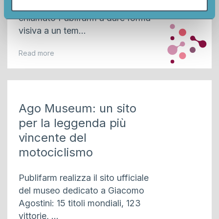
School Sanguis Jovis di Banfi ha
nostri partner che si occupano di analisi dei dati web,
chiamato Publifarm a dare forma
pubblicità e social media, i quali potrebbero combinarle
visiva a un tem...
con altre informazioni che ha fornito loro o che hanno
raccolto dal suo utilizzo dei loro servizi.
Read more
Ago Museum: un sito
per la leggenda più
vincente del
motociclismo
Publifarm realizza il sito ufficiale
del museo dedicato a Giacomo
Agostini: 15 titoli mondiali, 123
vittorie, ...