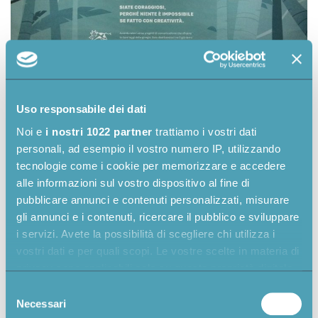
Uso responsabile dei dati
Noi e
i nostri 1022 partner
trattiamo i vostri dati
personali, ad esempio il vostro numero IP, utilizzando
tecnologie come i cookie per memorizzare e accedere
BE BRAVE vuole essere per loro uno sprono a
alle informazioni sul vostro dispositivo al fine di
credere nei propri sogni, finché non diventano realtà,
pubblicare annunci e contenuti personalizzati, misurare
a inventare nuove soluzioni laddove si vedono solo
gli annunci e i contenuti, ricercare il pubblico e sviluppare
problemi, a sbagliare – più volte se necessario –
i servizi. Avete la possibilità di scegliere chi utilizza i
perché solo così si impara davvero, e a restare anche
vostri dati e per quali scopi. Le vostre scelte in materia di
un po’ bambini perché è il miglior modo per diventare
privacy sono applicabili solo su questa proprietà digitale
adulti.
in cui avete effettuato le vostre scelte. È possibile
Selezione
modificare o revocare il proprio consenso in qualsiasi
Necessari
del
Serve coraggio per essere creativi, per distinguersi,