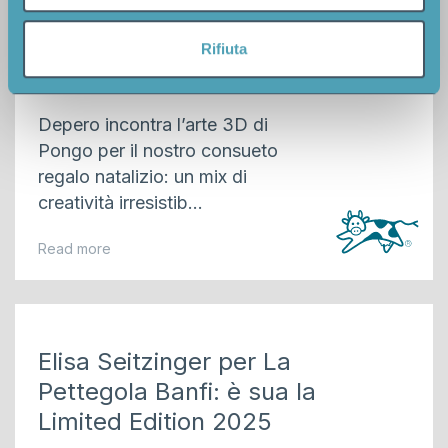
Pongo firma la nuova
analizzare il nostro traffico. Condividiamo inoltre
stampa artistica di
informazioni sul modo in cui utilizza il nostro sito con i
Rifiuta
Natale di Publifarm
nostri partner che si occupano di analisi dei dati web,
pubblicità e social media, i quali potrebbero combinarle
con altre informazioni che ha fornito loro o che hanno
Depero incontra l’arte 3D di
raccolto dal suo utilizzo dei loro servizi.
Pongo per il nostro consueto
regalo natalizio: un mix di
creatività irresistib...
Read more
Elisa Seitzinger per La
Pettegola Banfi: è sua la
Limited Edition 2025